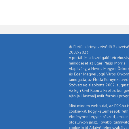
© Életfa körtnyezetvédő Szövetsé
2002-2023.
A portál és a kiszolgáló létrehozás
működését az Eger Philip Morris
Alapítvány, a Heves Megyei Önko
és Eger Megyei Jogú Város Önkor
támogatta, az Életfa Környezetvéd
Szövetség alapította 2002. augusz
Az Egri Civil Kapu a Firefox böngé
ajánlja. Használj nyílt forrású prog
Mint minden weboldal, az ECK.hu i
cookie-kat, hogy kellemesebb felh
élményben legyen részed, amikor
oldalunkon jársz. További tudnival
cookie-król Adatvédelmi szabályz