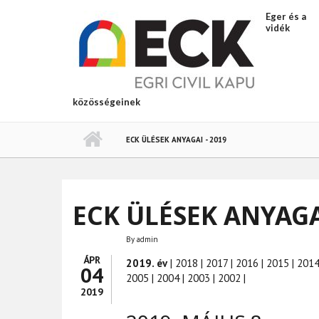
Ugrás a tartalomra
Eger és a
vidék
közösségeinek
ECK ÜLÉSEK ANYAGAI - 2019
ECK ÜLÉSEK ANYAGAI
By
admin
ÁPR
2019. év
| 2018 | 2017 | 2016 | 2015 | 2014
04
2005 | 2004 | 2003 | 2002 |
2019