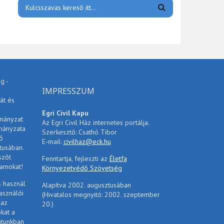
g -
IMPRESSZUM
át és
Egri Civil Kapu
rmányzat
Az Egri Civil Ház internetes portálja.
mányzata
Szerkesztő: Csathó Tibor
ő
E-mail:
civilhaz@eck.hu
tusában.
szőt
Fenntartja, fejleszti az
Életfa
ramokat!
Környezetvédő Szövetség
s használ
Alapítva 2002. augusztusában
asználói
(Hivatalos megnyitó: 2002. szeptember
 az
20.)
ókat a
atunkban