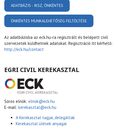
ADATBÁZIS - IKSZ, ÖNKÉNTES
ADATBÁZIS - IKSZ, ÖNKÉNTES
MUNKALEHETŐSÉGEK EGERBEN ÉS
KÖRNYÉKÉN
ÖNKÉNTES MUNKALEHETŐSÉG FELTÖLTÉSE
ÖNKÉNTES
MUNKALEHETŐSÉG
FELTÖLTÉSE
Az adatbázisba az eck.hu-ra regisztrált és belépett civil
szervezetek küldhetnek adatokat. Regisztráció itt kérhető:
http://eck.hu/contact
EGRI CIVIL KEREKASZTAL
Soros elnök:
elnok@eck.hu
E-mail:
kerekasztal@eck.hu
A Kerekasztal tagjai, delegáltak
Kerekasztal ülések anyagai