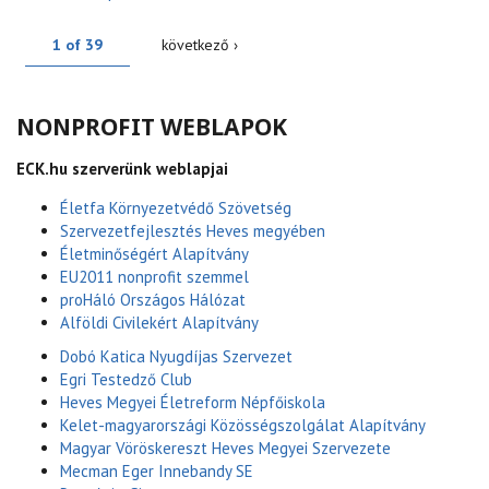
1 of 39
következő ›
NONPROFIT WEBLAPOK
ECK.hu szerverünk weblapjai
Életfa Környezetvédő Szövetség
Szervezetfejlesztés Heves megyében
Életminőségért Alapítvány
EU2011 nonprofit szemmel
proHáló Országos Hálózat
Alföldi Civilekért Alapítvány
Dobó Katica Nyugdíjas Szervezet
Egri Testedző Club
Heves Megyei Életreform Népfőiskola
Kelet-magyarországi Közösségszolgálat Alapítvány
Magyar Vöröskereszt Heves Megyei Szervezete
Mecman Eger Innebandy SE