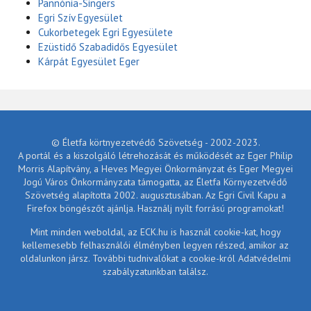
Pannónia-Singers
Egri Szív Egyesület
Cukorbetegek Egri Egyesülete
Ezüstidő Szabadidős Egyesület
Kárpát Egyesület Eger
© Életfa körtnyezetvédő Szövetség - 2002-2023.
A portál és a kiszolgáló létrehozását és működését az Eger Philip
Morris Alapítvány, a Heves Megyei Önkormányzat és Eger Megyei
Jogú Város Önkormányzata támogatta, az Életfa Környezetvédő
Szövetség alapította 2002. augusztusában. Az Egri Civil Kapu a
Firefox böngészőt ajánlja. Használj nyílt forrású programokat!
Mint minden weboldal, az ECK.hu is használ cookie-kat, hogy
kellemesebb felhasználói élményben legyen részed, amikor az
oldalunkon jársz. További tudnivalókat a cookie-król Adatvédelmi
szabályzatunkban találsz.